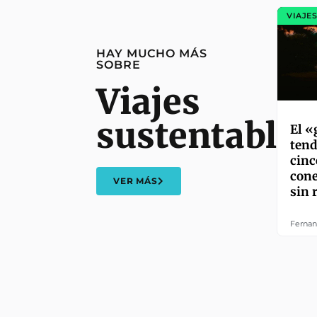
VIAJE
HAY MUCHO MÁS
SOBRE
Viajes
sustentables
El 
tend
cinc
cone
VER MÁS
sin 
Fernan