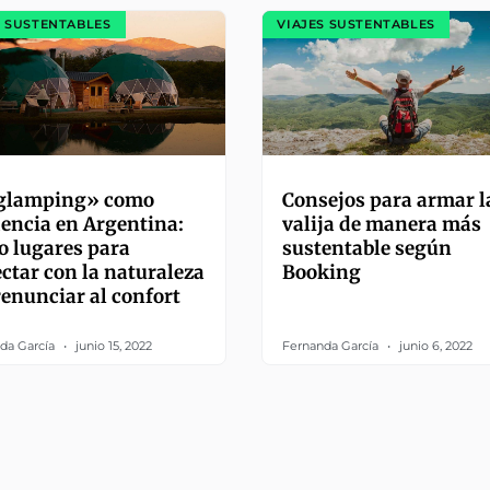
S SUSTENTABLES
VIAJES SUSTENTABLES
«glamping» como
Consejos para armar l
encia en Argentina:
valija de manera más
o lugares para
sustentable según
ctar con la naturaleza
Booking
renunciar al confort
da García
junio 15, 2022
Fernanda García
junio 6, 2022