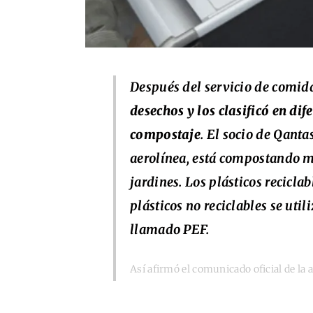
Después del servicio de comid
desechos y los clasificó en dife
compostaje
. El socio de Qanta
aerolínea, está compostando ma
jardines. Los plásticos recicla
plásticos no reciclables se util
llamado PEF.
Así afirmó el comunicado oficial de la 