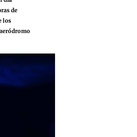
oras de
e los
l aeródromo