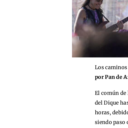
Los caminos
por Pan de A
El común de 
del Dique ha
horas, debido
siendo paso 