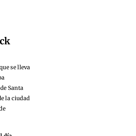
ock
que se lleva
ba
 de Santa
e la ciudad
 de
l día