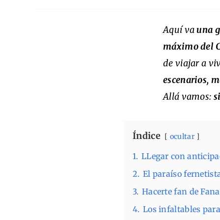
Aquí va
una g
máximo del C
de viajar a vi
escenarios, má
Allá vamos:
s
Índice
ocultar
1.
LLegar con anticip
2.
El paraíso fernetist
3.
Hacerte fan de Fanat
4.
Los infaltables par