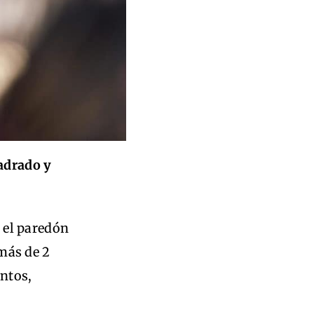
uadrado y
 el paredón
más de 2
untos,