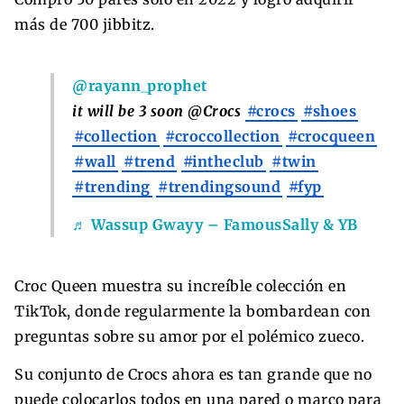
más de 700 jibbitz.
@rayann_prophet
it will be 3 soon @Crocs
#crocs
#shoes
#collection
#croccollection
#crocqueen
#wall
#trend
#intheclub
#twin
#trending
#trendingsound
#fyp
♬ Wassup Gwayy – FamousSally & YB
Croc Queen muestra su increíble colección en
TikTok, donde regularmente la bombardean con
preguntas sobre su amor por el polémico zueco.
Su conjunto de Crocs ahora es tan grande que no
puede colocarlos todos en una pared o marco para