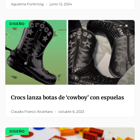
Agustina Fontirroig
junio 12, 2024
DISEÑO
Crocs lanza botas de ‘cowboy’ con espuelas
Claudia Franco Alcántara
octubre 6, 2023
DISEÑO