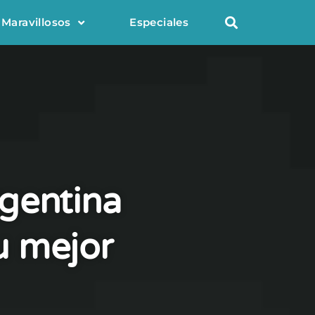
 Maravillosos
Especiales
rgentina
u mejor