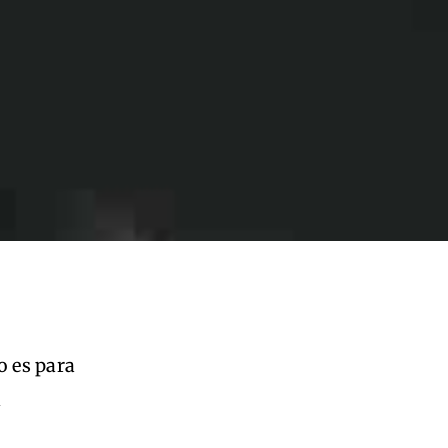
o es para
l