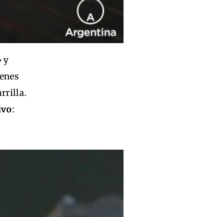
 y
enes
rrilla.
ivo
: