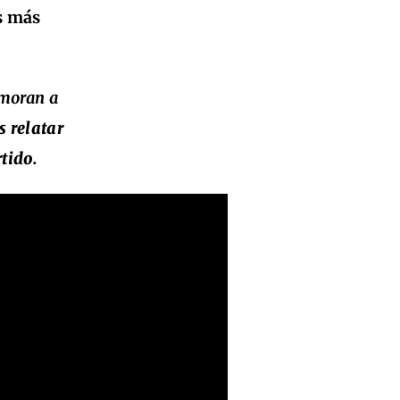
s más
amoran a
 relatar
rtido.