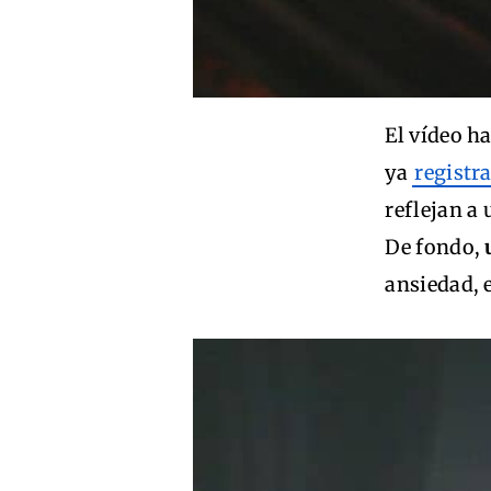
El vídeo h
ya
registr
reflejan a 
De fondo,
ansiedad, 