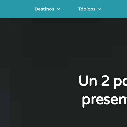
Destinos
Tópicos
Un 2 po
presen