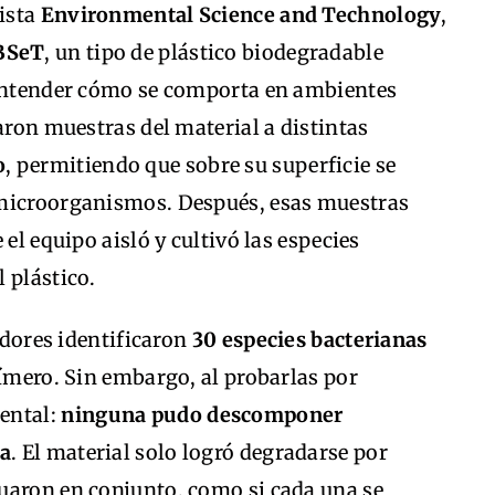
vista
Environmental Science and Technology
,
BSeT
, un tipo de plástico biodegradable
 entender cómo se comporta en ambientes
aron muestras del material a distintas
o
, permitiendo que sobre su superficie se
 microorganismos. Después, esas muestras
el equipo aisló y cultivó las especies
 plástico.
gadores identificaron
30 especies bacterianas
límero. Sin embargo, al probarlas por
ental:
ninguna pudo descomponer
la
. El material solo logró degradarse por
uaron en conjunto, como si cada una se