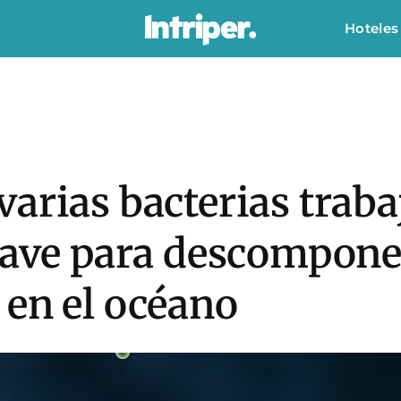
Hoteles
arias bacterias trab
lave para descompone
 en el océano