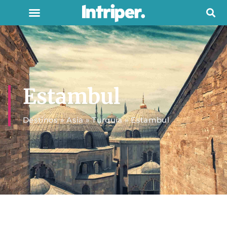
Estambul
Destinos
»
Asia
»
Turquía
»
Estambul