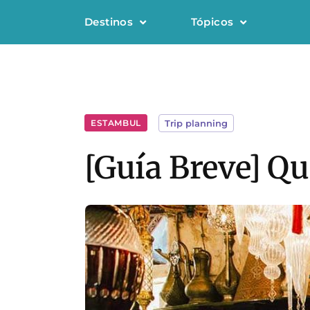
Destinos
Tópicos
ESTAMBUL
Trip planning
[Guía Breve] Q