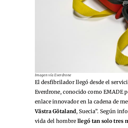
Imagen vía Everdrone
El desfibrilador llegó desde el servi
Everdrone, conocido como EMADE por 
enlace innovador en la cadena de m
Västra Götaland
, Suecia”. Según inf
vida del hombre
llegó tan solo tres