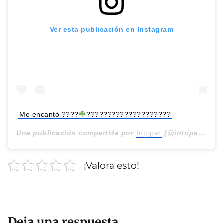
Ver esta publicación en Instagram
Me encantó ????
????????????????????
Una publicación compartida por
Intriper
(@intriper) el
24
¡Valora esto!
Deja una respuesta