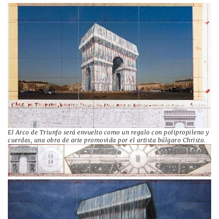
El Arco de Triunfo será envuelto como un regalo con polipropileno y
cuerdas, una obra de arte promovida por el artista búlgaro Christo.