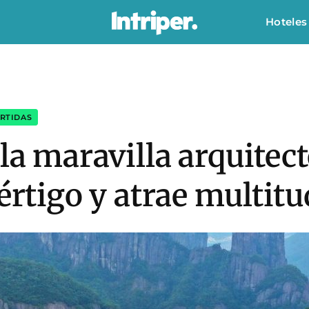
Hoteles
ERTIDAS
 la maravilla arquitec
vértigo y atrae multit