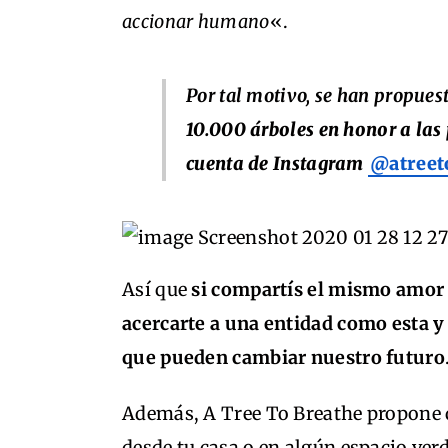
accionar humano
«.
Por tal motivo, se han propues
10.000 árboles en honor a las
cuenta de Instagram
@atreet
Así que
si compartís el mismo amor p
acercarte a una entidad como esta y
que pueden cambiar nuestro futuro
Además, A Tree To Breathe propone q
desde tu casa o en algún espacio verde