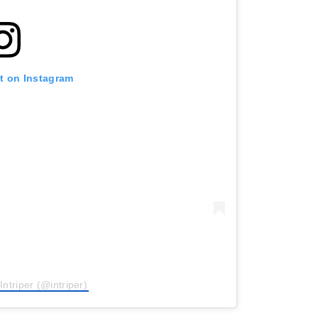
st on Instagram
Intriper (@intriper)