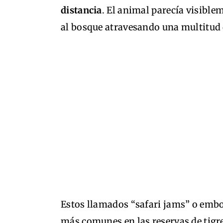
distancia
. El animal parecía visible
al bosque atravesando una multitud 
Estos llamados “safari jams” o embo
más comunes en las reservas de tigre