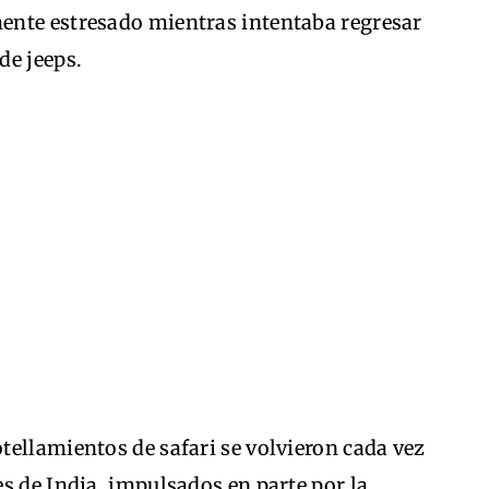
mente estresado mientras intentaba regresar
de jeeps.
tellamientos de safari se volvieron cada vez
s de India, impulsados en parte por la