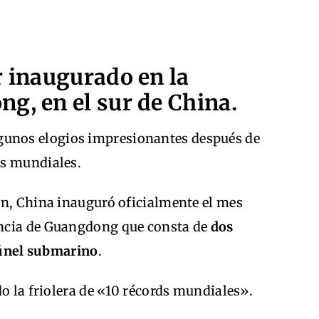
r inaugurado en la
g, en el sur de China.
gunos elogios impresionantes después de
ds mundiales.
ón, China inauguró oficialmente el mes
ncia de Guangdong que consta de
dos
 túnel submarino
.
do la friolera de «10 récords mundiales».