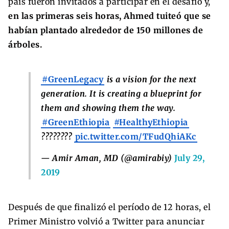
país fueron invitados a participar en el desafío y,
en las primeras seis horas, Ahmed tuiteó que se
habían plantado alrededor de 150 millones de
árboles.
#GreenLegacy
is a vision for the next
generation. It is creating a blueprint for
them and showing them the way.
#GreenEthiopia
#HealthyEthiopia
????????
pic.twitter.com/TFudQhiAKc
— Amir Aman, MD (@amirabiy)
July 29,
2019
Después de que finalizó el período de 12 horas, el
Primer Ministro volvió a Twitter para anunciar