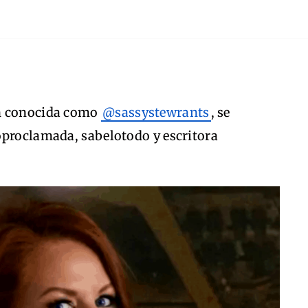
én conocida como
@sassystewrants
, se
oproclamada, sabelotodo y escritora