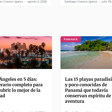
go Cravero Igarza
agosto 5, 2026
Santiago Cravero Igarza
julio 29
PANAMÁ
Ángeles en 5 días:
Las 15 playas paradis
erario completo para
y poco conocidas de
ubrir lo mejor de la
Panamá que todavía
dad
conservan espíritu de
aventura