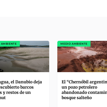
 AMBIENTE
MEDIO AMBIENTE
agua, el Danubio deja
El “Chernóbil argentin
escubierto barcos
un pozo petrolero
s y restos de un
abandonado contamin
ut
bosque salteño