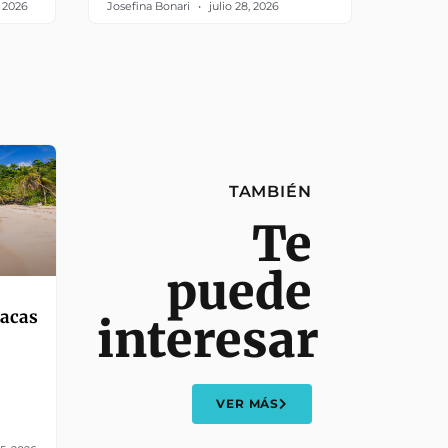
, 2026
Josefina Bonari
julio 28, 2026
TAMBIÉN
Te
puede
íacas
interesar
VER MÁS