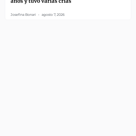
años y tuvo varias crías
Josefina Bonari
agosto 7, 2026