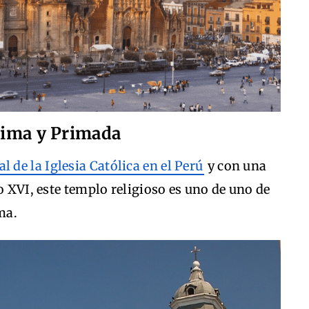
 Lima y Primada
l de la Iglesia Católica en el Perú
y con una
o XVI, este templo religioso es uno de uno de
ma.