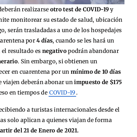
 deberán realizarse
otro test de COVID-19
y
ite monitorear su estado de salud, ubicación
go, serán trasladadas a uno de los hospedajes
uarentena por
4 días
, cuando se les hará un
i el resultado es
negativo
podrán abandonar
nerario
. Sin embargo, si obtienen un
ecer en cuarentena por un
mínimo de 10 días
ue viajen deberán abonar un
impuesto de $175
reso en tiempos de
COVID-19
.
ecibiendo a turistas internacionales desde el
as solo aplican a quienes viajan de forma
artir del 21 de Enero de 2021.