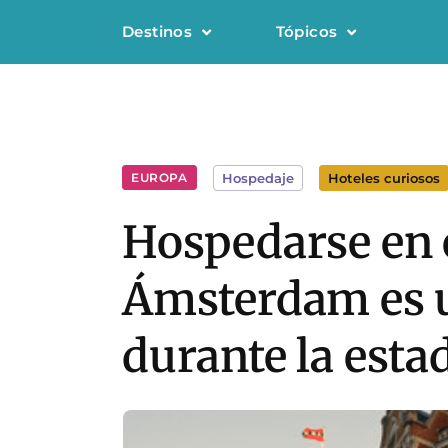
Destinos
Tópicos
EUROPA
Hospedaje
Hoteles curiosos
Hospedarse en e
Ámsterdam es u
durante la estad