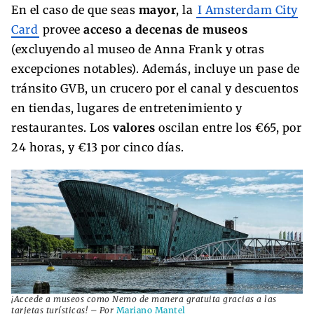
En el caso de que seas
mayor
, la
I Amsterdam City
Card
provee
acceso a decenas de museos
(excluyendo al museo de Anna Frank y otras
excepciones notables). Además, incluye un pase de
tránsito GVB, un crucero por el canal y descuentos
en tiendas, lugares de entretenimiento y
restaurantes. Los
valores
oscilan entre los €65, por
24 horas, y €13 por cinco días.
¡Accede a museos como Nemo de manera gratuita gracias a las
tarjetas turísticas! – Por
Mariano Mantel