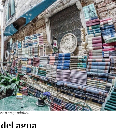
ansan en góndolas.
 del agua