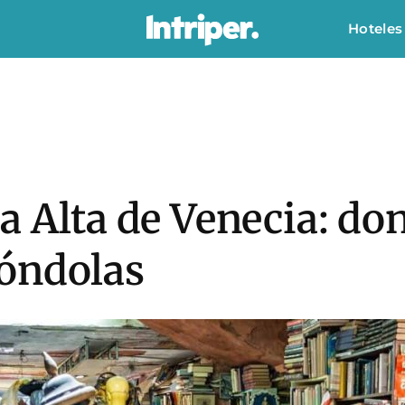
Hoteles
a Alta de Venecia: don
óndolas