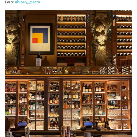
Foto:
alvaro__parra