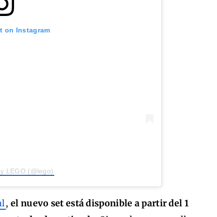
st on Instagram
 by LEGO (@lego)
al
,
el nuevo set está disponible a partir del 1