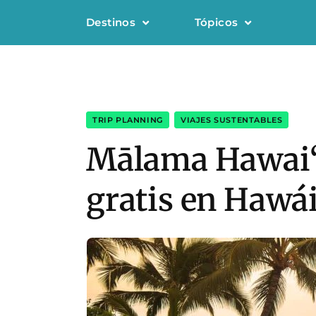
Destinos
Tópicos
TRIP PLANNING
,
VIAJES SUSTENTABLES
Mālama Hawai‘i:
gratis en Hawái