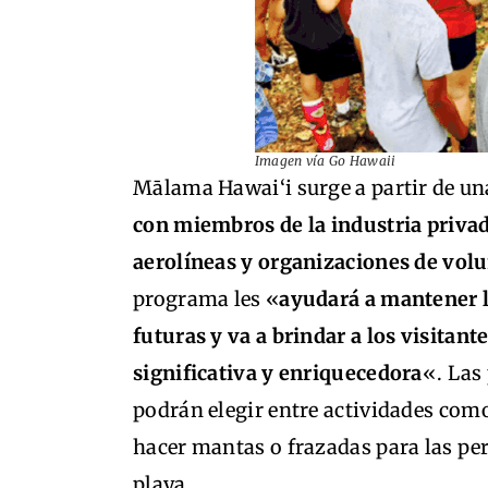
Imagen vía Go Hawaii
Mālama Hawai‘i surge a partir de u
con miembros de la industria privada
aerolíneas y organizaciones de vol
programa les «
ayudará a mantener l
futuras y va a brindar a los visitan
significativa y enriquecedora
«. Las
podrán elegir entre actividades como
hacer mantas o frazadas para las pe
playa.