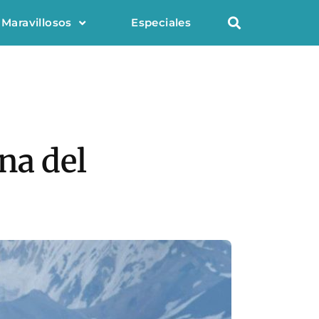
 Maravillosos
Especiales
na del