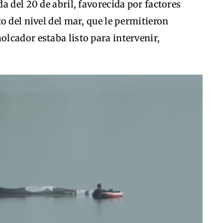
a del 20 de abril, favorecida por factores
o del nivel del mar, que le permitieron
lcador estaba listo para intervenir,