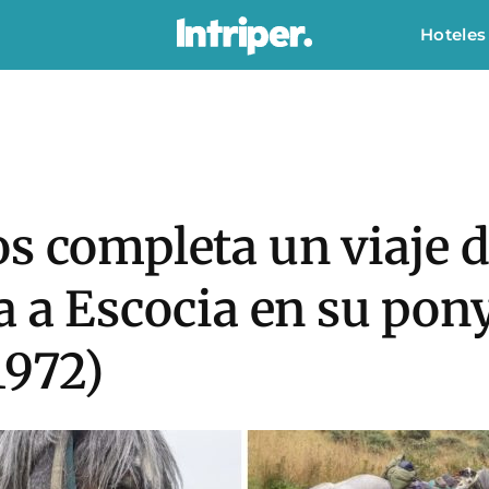
Hoteles
os completa un viaje 
a a Escocia en su pony
1972)