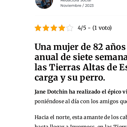
Redactora Social
Noviembre / 2023
4/5 - (1 voto)
Una mujer de 82 años
anual de siete semana
las Tierras Altas de 
carga y su perro.
Jane Dotchin ha realizado el épico 
poniéndose al día con los amigos qu
Hacia el norte, esta amante de los ca
hasta llegar a Inverness, en las Tierr