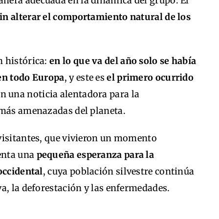
anera adecuada en la dinámica del grupo. El
sin alterar el comportamiento natural de los
 histórica:
en lo que va del año solo se había
 en todo Europa
, y este es
el primero ocurrido
en una noticia alentadora para la
 más amenazadas del planeta.
visitantes, que vivieron un momento
senta una
pequeña esperanza para la
occidental
, cuya población silvestre continúa
a, la deforestación y las enfermedades.