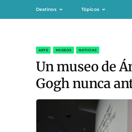
Destinos
Tópicos
ARTE
,
MUSEOS
,
NOTICIAS
Un museo de Ám
Gogh nunca ant