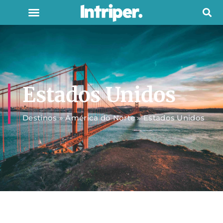
Estados Unidos
Destinos
»
América do Norte
»
Estados Unidos