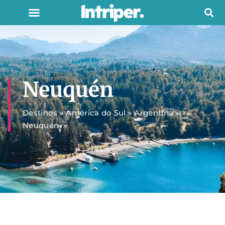
Neuquén
Destinos
»
América do Sul
»
Argentina
»
Neuquén