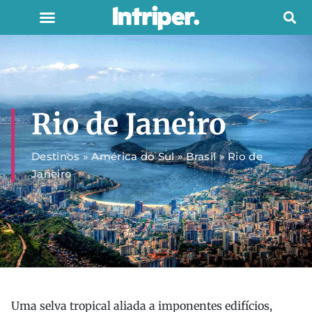
Rio de Janeiro
Destinos
»
América do Sul
»
Brasil
»
Rio de
Janeiro
Uma selva tropical aliada a imponentes edifícios,