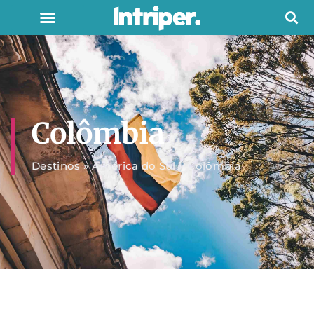
Colômbia
Destinos
»
América do Sul
»
Colômbia