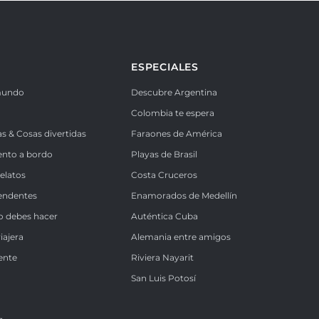
ESPECIALES
mundo
Descubre Argentina
Colombia te espera
as & Cosas divertidas
Faraones de América
ento a bordo
Playas de Brasil
Relatos
Costa Cruceros
endentes
Enamorados de Medellín
o debes hacer
Auténtica Cuba
iajera
Alemania entre amigos
ente
Riviera Nayarit
k
San Luis Potosí