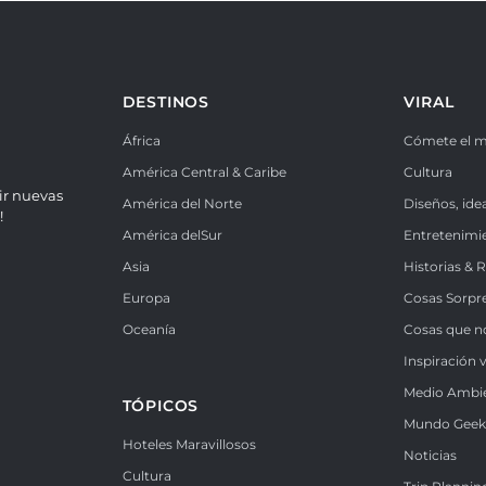
DESTINOS
VIRAL
África
Cómete el 
América Central & Caribe
Cultura
ir nuevas
América del Norte
Diseños, ide
!
América delSur
Entretenimi
Asia
Historias & 
Europa
Cosas Sorpr
Oceanía
Cosas que n
Inspiración v
Medio Ambi
TÓPICOS
Mundo Gee
Hoteles Maravillosos
Noticias
Cultura