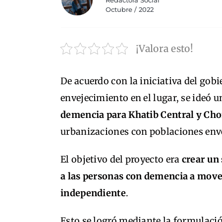
Redactora Social
Octubre / 2022
¡Valora esto!
De acuerdo con la iniciativa del gob
envejecimiento en el lugar, se ideó 
demencia para Khatib Central y Cho
urbanizaciones con poblaciones env
El objetivo del proyecto era
crear un
a las personas con demencia a move
independiente
.
Esto se logró mediante la formulació