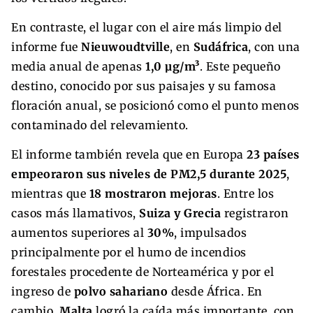
En contraste, el lugar con el aire más limpio del
informe fue
Nieuwoudtville
, en
Sudáfrica
, con una
media anual de apenas
1,0 µg/m³
. Este pequeño
destino, conocido por sus paisajes y su famosa
floración anual, se posicionó como el punto menos
contaminado del relevamiento.
El informe también revela que en Europa
23 países
empeoraron sus niveles de PM2,5 durante 2025
,
mientras que
18 mostraron mejoras
. Entre los
casos más llamativos,
Suiza y Grecia
registraron
aumentos superiores al
30%
, impulsados
principalmente por el humo de incendios
forestales procedente de Norteamérica y por el
ingreso de
polvo sahariano
desde África. En
cambio,
Malta
logró la caída más importante, con