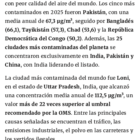
con peor calidad del aire del mundo. Los cinco más
contaminados en 2025 fueron
Pakistán
, con una
media anual de
67,3 µg/m³
, seguido por
Bangladés
(66,1)
,
Tayikistán (57,3)
,
Chad (53,6)
y la
República
Democrática del Congo (50,2)
. Además, las
25
ciudades más contaminadas del planeta
se
concentraron exclusivamente en
India, Pakistán y
China
, con India liderando el listado.
La ciudad más contaminada del mundo fue
Loni
,
en el estado de
Uttar Pradesh
, India, que alcanzó
una concentración media anual de
112,5 µg/m³
, un
valor
más de 22 veces superior al umbral
recomendado por la OMS
. Entre las principales
causas señaladas se encuentran el tráfico, las
emisiones industriales, el polvo en las carreteras y
los vertidos ilegales.