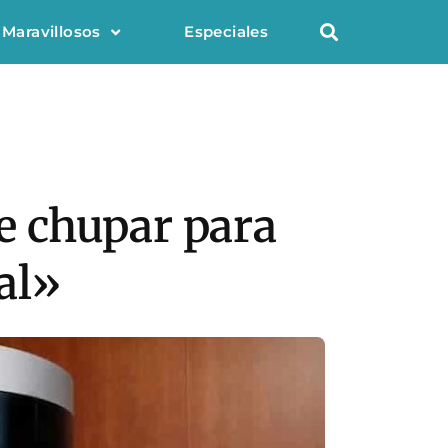
 Maravillosos
Especiales
de chupar para
al»