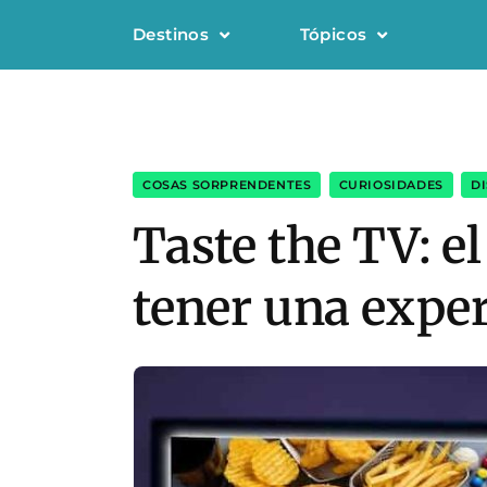
Destinos
Tópicos
COSAS SORPRENDENTES
,
CURIOSIDADES
,
DI
Taste the TV: e
tener una expe