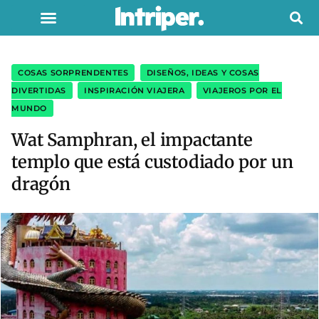
COSAS SORPRENDENTES
,
DISEÑOS, IDEAS Y COSAS
DIVERTIDAS
,
INSPIRACIÓN VIAJERA
,
VIAJEROS POR EL
MUNDO
Wat Samphran, el impactante
templo que está custodiado por un
dragón