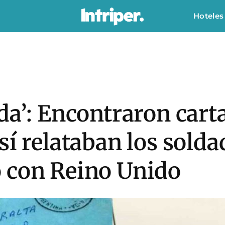
Hoteles
da’: Encontraron carta
sí relataban los solda
 con Reino Unido