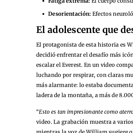
Fatiga extrema:
El cuerpo consu
Desorientación:
Efectos neuroló
El adolescente que des
El protagonista de esta historia es
decidió enfrentar el desafío más ic
escalar el Everest. En un video compa
luchando por respirar, con claras m
más alarmante: lo estaba documenta
ladera de la montaña, a más de 8.000
“
Esto es tan impresionante como aterr
video. La grabación muestra a vario
mientras la voz de William sugiere q