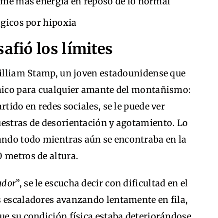
me más energía en reposo de lo normal
gicos por hipoxia
afió los límites
 William Stamp, un joven estadounidense que
ónico para cualquier amante del montañismo:
rtido en redes sociales, se le puede ver
uestras de desorientación y agotamiento. Lo
ndo todo mientras aún se encontraba en la
 metros de altura.
ador
”, se le escucha decir con dificultad en el
s escaladores avanzando lentamente en fila,
ue su condición física estaba deteriorándose