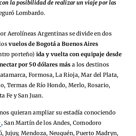
on la posibilidad de realizar un viaje por las
seguró Lombardo.
or Aerolíneas Argentinas se divide en dos
 los
vuelos de Bogotá a Buenos Aires
ntro porteño)
ida y vuelta con equipaje desde
nectar por 50 dólares más
a los destinos
Catamarca, Formosa, La Rioja, Mar del Plata,
to, Termas de Río Hondo, Merlo, Rosario,
ta Fe y San Juan.
anos quieran ampliar su estadía conociendo
e
, San Martín de los Andes, Comodoro
azú, Jujuy, Mendoza, Neuquén, Puerto Madryn,