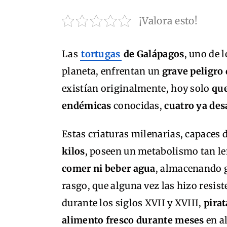
¡Valora esto!
Las
tortugas
de Galápagos
, uno de 
planeta, enfrentan un
grave peligro 
existían originalmente, hoy solo
que
endémicas
conocidas,
cuatro ya des
Estas criaturas milenarias, capaces 
kilos
, poseen un metabolismo tan l
comer ni beber agua
, almacenando g
rasgo, que alguna vez las hizo resist
durante los siglos XVII y XVIII,
pirat
alimento fresco durante meses
en a