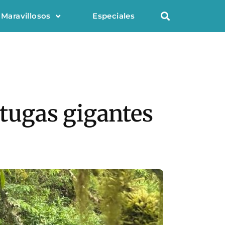
 Maravillosos
Especiales
rtugas gigantes