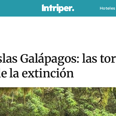
Hoteles
slas Galápagos: las to
e la extinción