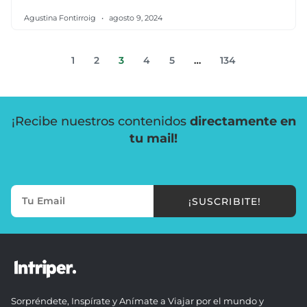
Agustina Fontirroig
agosto 9, 2024
1
2
3
4
5
…
134
¡Recibe nuestros contenidos
directamente en
tu mail!
¡SUSCRIBITE!
Sorpréndete, Inspírate y Anímate a Viajar por el mundo y