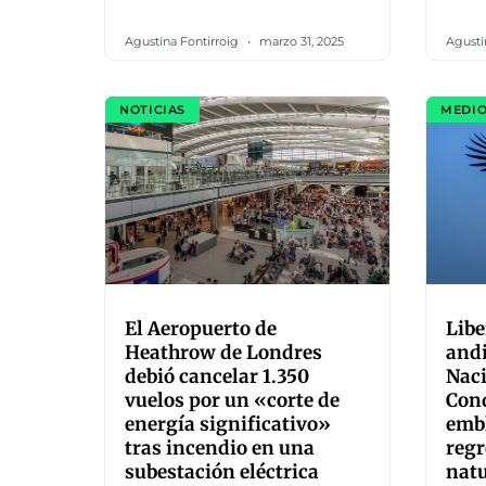
Agustina Fontirroig
marzo 31, 2025
Agusti
NOTICIAS
MEDIO
El Aeropuerto de
Libe
Heathrow de Londres
andi
debió cancelar 1.350
Naci
vuelos por un «corte de
Cond
energía significativo»
embl
tras incendio en una
regr
subestación eléctrica
natu