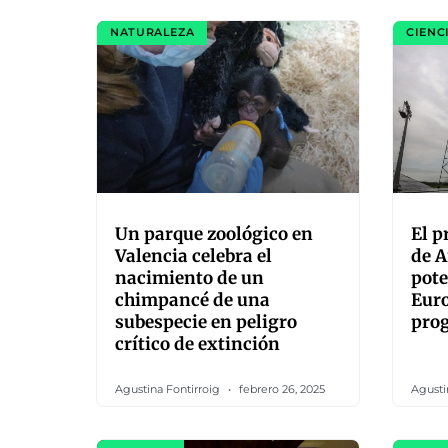
NATURALEZA
CIENC
Un parque zoológico en
El p
Valencia celebra el
de A
nacimiento de un
pote
chimpancé de una
Euro
subespecie en peligro
pro
crítico de extinción
Agustina Fontirroig
febrero 26, 2025
Agusti