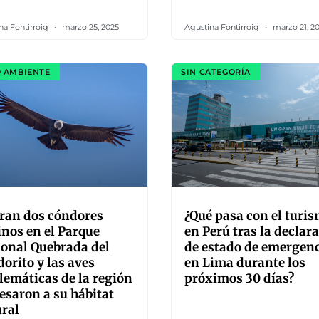
na Fontirroig
marzo 25, 2025
Agustina Fontirroig
marzo 21, 2
 AMBIENTE
SIN CATEGORÍA
ran dos cóndores
¿Qué pasa con el turi
nos en el Parque
en Perú tras la declar
onal Quebrada del
de estado de emergen
orito y las aves
en Lima durante los
emáticas de la región
próximos 30 días?
esaron a su hábitat
ral