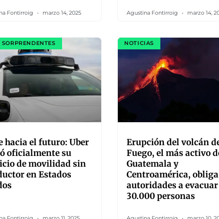
na Fontirroig
marzo 14, 2025
Agustina Fontirroig
marzo 14, 2
 SORPRENDENTES
NOTICIAS
e hacia el futuro: Uber
Erupción del volcán d
ó oficialmente su
Fuego, el más activo d
icio de movilidad sin
Guatemala y
uctor en Estados
Centroamérica, obliga
dos
autoridades a evacuar
30.000 personas
na Fontirroig
marzo 11, 2025
Agustina Fontirroig
marzo 10, 2