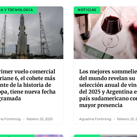
IA Y TECNOLOGÍA
NOTICIAS
rimer vuelo comercial
Los mejores sommelie
riane 6, el cohete más
del mundo revelan su
nte de la historia de
selección anual de vi
pa, tiene nueva fecha
del 2025 y Argentina e
gramada
país sudamericano co
mayor presencia
na Fontirroig
febrero 25, 2025
Agustina Fontirroig
febrero 25, 