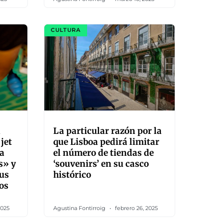
CULTURA
n
La particular razón por la
jet
que Lisboa pedirá limitar
la
el número de tiendas de
s» y
‘souvenirs’ en su casco
sus
histórico
os
2025
Agustina Fontirroig
febrero 26, 2025