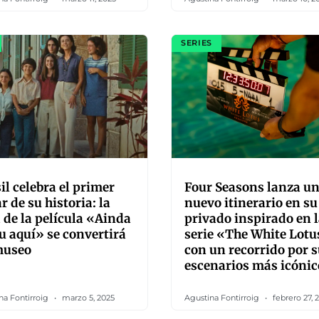
SERIES
il celebra el primer
Four Seasons lanza u
r de su historia: la
nuevo itinerario en su 
 de la película «Ainda
privado inspirado en 
u aquí» se convertirá
serie «The White Lotu
museo
con un recorrido por 
escenarios más icónic
na Fontirroig
marzo 5, 2025
Agustina Fontirroig
febrero 27, 