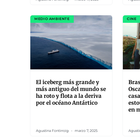
MEDIO AMBIENTE
CINE
El iceberg más grande y
Bras
más antiguo del mundo se
Osca
ha roto y flota a la deriva
casa
por el océano Antártico
esto
en 
Agustina Fontirroig
marzo 7, 2025
Agusti