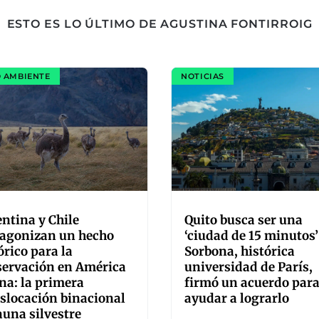
ESTO ES LO ÚLTIMO DE AGUSTINA FONTIRROIG
 AMBIENTE
NOTICIAS
ntina y Chile
Quito busca ser una
tagonizan un hecho
‘ciudad de 15 minutos’
órico para la
Sorbona, histórica
servación en América
universidad de París,
na: la primera
firmó un acuerdo par
slocación binacional
ayudar a lograrlo
auna silvestre