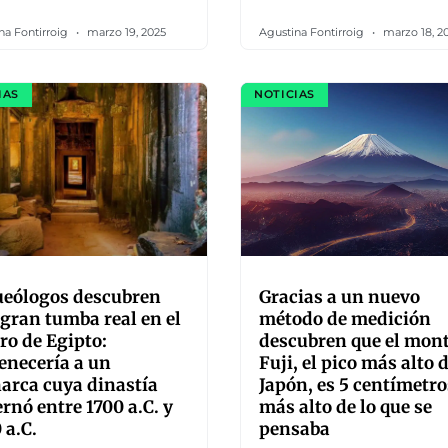
na Fontirroig
marzo 19, 2025
Agustina Fontirroig
marzo 18, 2
IAS
NOTICIAS
ueólogos descubren
Gracias a un nuevo
gran tumba real en el
método de medición
ro de Egipto:
descubren que el mon
enecería a un
Fuji, el pico más alto 
arca cuya dinastía
Japón, es 5 centímetro
rnó entre 1700 a.C. y
más alto de lo que se
 a.C.
pensaba