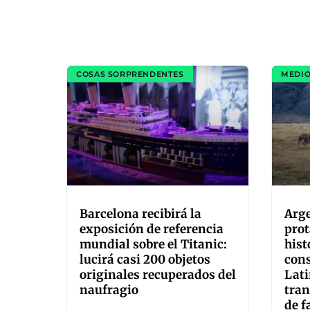
COSAS SORPRENDENTES
MEDIO
Barcelona recibirá la
Arge
exposición de referencia
pro
mundial sobre el Titanic:
hist
lucirá casi 200 objetos
con
originales recuperados del
Lati
naufragio
tran
de f