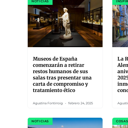
NOTICIAS
INSPI
Museos de España
La 
comenzarán a retirar
Alem
restos humanos de sus
aniv
salas tras presentar una
202
carta de compromiso y
inme
tratamiento ético
cono
Agustina Fontirroig
febrero 24, 2025
Agusti
NOTICIAS
COSAS