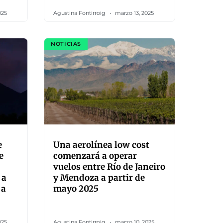
025
Agustina Fontirroig
marzo 13, 2025
NOTICIAS
e
Una aerolínea low cost
e
comenzará a operar
vuelos entre Río de Janeiro
 a
y Mendoza a partir de
 a
mayo 2025
025
Agustina Fontirroig
marzo 10, 2025