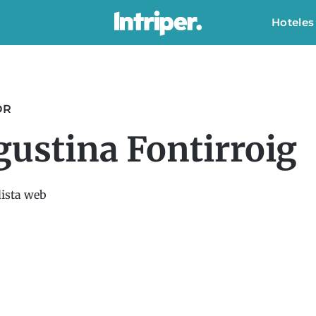
Hoteles
OR
gustina Fontirroig
dista web