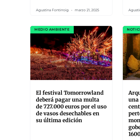
Agustina Fontirroig
marzo 21, 2025
Agusti
MEDIO AMBIENTE
NOTIC
El festival Tomorrowland
Arq
deberá pagar una multa
una 
de 727.000 euros por el uso
cent
de vasos desechables en
pert
su última edición
mon
gobe
1600