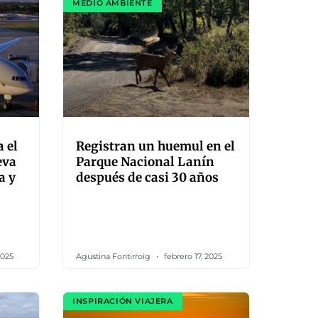
MEDIO AMBIENTE
 el
Registran un huemul en el
eva
Parque Nacional Lanín
a y
después de casi 30 años
2025
Agustina Fontirroig
febrero 17, 2025
INSPIRACIÓN VIAJERA