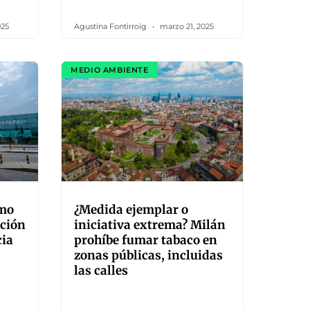
025
Agustina Fontirroig
marzo 21, 2025
MEDIO AMBIENTE
smo
¿Medida ejemplar o
ación
iniciativa extrema? Milán
cia
prohíbe fumar tabaco en
zonas públicas, incluidas
las calles