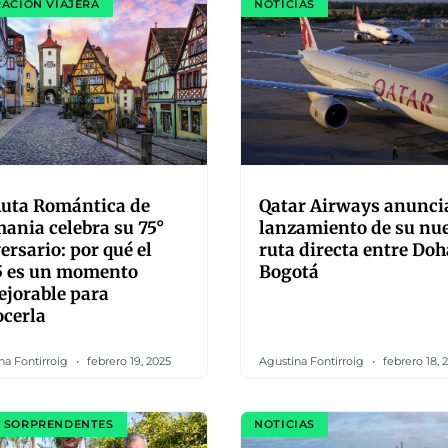
RACIÓN VIAJERA
NOTICIAS
Ruta Romántica de
Qatar Airways anuncia
ania celebra su 75°
lanzamiento de su nu
ersario: por qué el
ruta directa entre Doh
5 es un momento
Bogotá
jorable para
cerla
na Fontirroig
febrero 19, 2025
Agustina Fontirroig
febrero 18, 
 SORPRENDENTES
NOTICIAS