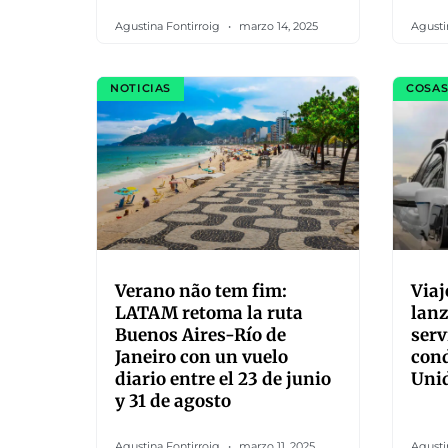
Agustina Fontirroig
marzo 14, 2025
Agusti
NOTICIAS
COSAS
Verano não tem fim:
Viaj
LATAM retoma la ruta
lanz
Buenos Aires-Río de
serv
Janeiro con un vuelo
cond
diario entre el 23 de junio
Uni
y 31 de agosto
Agustina Fontirroig
marzo 11, 2025
Agusti