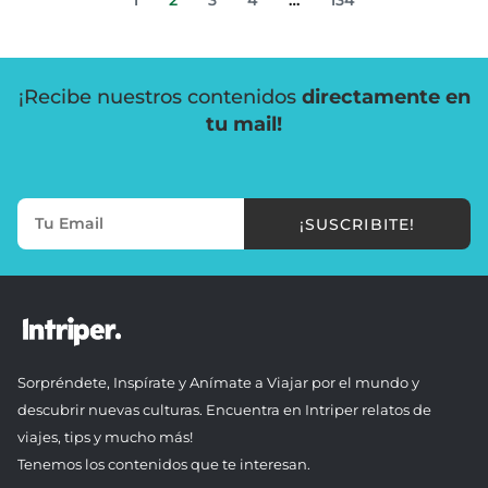
1
2
3
4
…
134
¡Recibe nuestros contenidos
directamente en
tu mail!
¡SUSCRIBITE!
Sorpréndete, Inspírate y Anímate a Viajar por el mundo y
descubrir nuevas culturas. Encuentra en Intriper relatos de
viajes, tips y mucho más!
Tenemos los contenidos que te interesan.