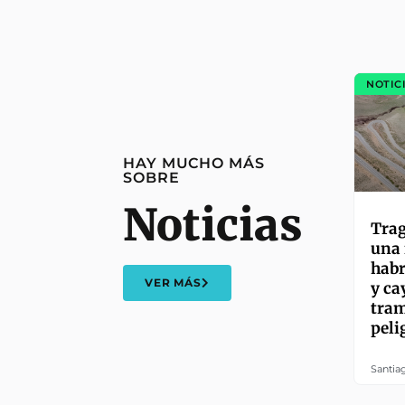
NOTIC
HAY MUCHO MÁS
SOBRE
Noticias
Trag
una 
habr
VER MÁS
y ca
tram
peli
Santia