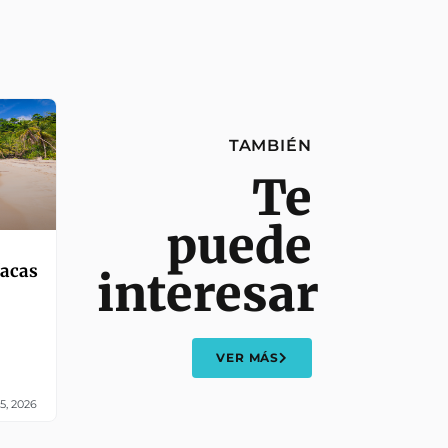
TAMBIÉN
Te
puede
íacas
interesar
VER MÁS
5, 2026