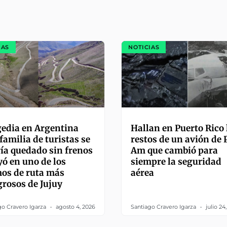
IAS
NOTICIAS
edia en Argentina
Hallan en Puerto Rico 
familia de turistas se
restos de un avión de
ía quedado sin frenos
Am que cambió para
yó en uno de los
siempre la seguridad
os de ruta más
aérea
grosos de Jujuy
go Cravero Igarza
agosto 4, 2026
Santiago Cravero Igarza
julio 24