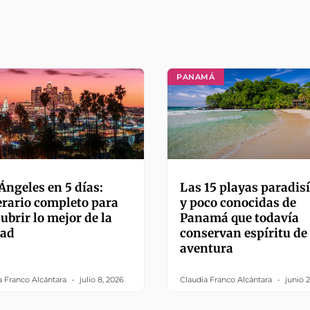
PANAMÁ
Ángeles en 5 días:
Las 15 playas paradis
erario completo para
y poco conocidas de
ubrir lo mejor de la
Panamá que todavía
dad
conservan espíritu de
aventura
a Franco Alcántara
julio 8, 2026
Claudia Franco Alcántara
junio 2