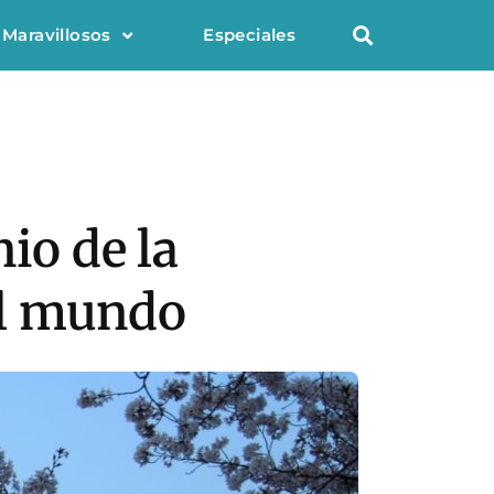
 Maravillosos
Especiales
io de la
el mundo