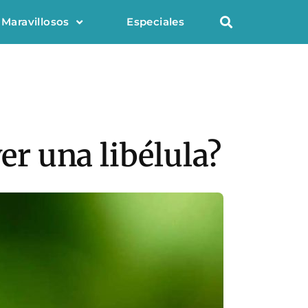
 Maravillosos
Especiales
er una libélula?