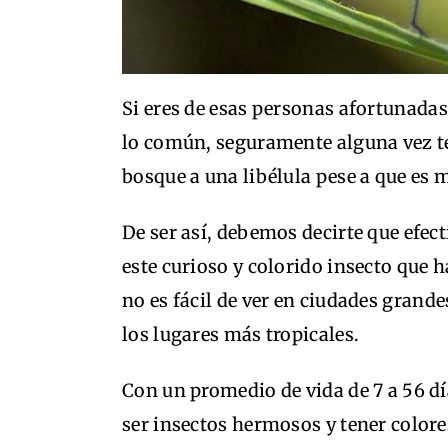
Si eres de esas personas afortunadas 
lo común, seguramente alguna vez te 
bosque a una libélula pese a que es m
De ser así, debemos decirte que efe
este curioso y colorido insecto que h
no es fácil de ver en ciudades grande
los lugares más tropicales.
Con un promedio de vida de 7 a 56 día
ser insectos hermosos y tener color